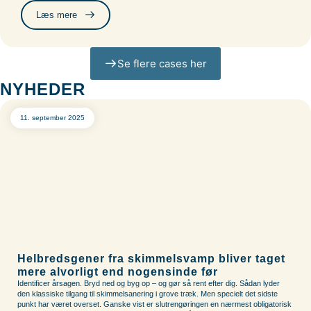
Læs mere
Se flere cases her
NYHEDER
11. september 2025
Helbredsgener fra skimmelsvamp bliver taget
mere alvorligt end nogensinde før
Identificer årsagen. Bryd ned og byg op – og gør så rent efter dig. Sådan lyder
den klassiske tilgang til skimmelsanering i grove træk. Men specielt det sidste
punkt har været overset. Ganske vist er slutrengøringen en nærmest obligatorisk