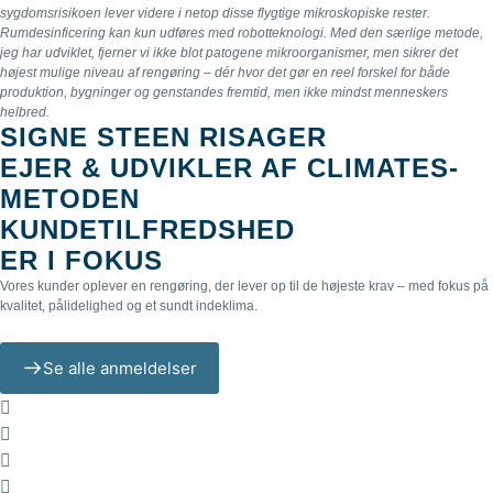
sygdomsrisikoen lever videre i netop disse flygtige mikroskopiske rester.
tilgængelige områder bliver fuldstændig desinficeret.
Rumdesinficering kan kun udføres med robotteknologi. Med den særlige metode,
jeg har udviklet, fjerner vi ikke blot patogene mikroorganismer, men sikrer det
højest mulige niveau af rengøring – dér hvor det gør en reel forskel for både
produktion, bygninger og genstandes fremtid, men ikke mindst menneskers
helbred.
SIGNE STEEN RISAGER
EJER & UDVIKLER AF CLIMATES-
METODEN
KUNDETILFREDSHED
ER I FOKUS
Vores kunder oplever en rengøring, der lever op til de højeste krav – med fokus på
kvalitet, pålidelighed og et sundt indeklima.
Se alle anmeldelser