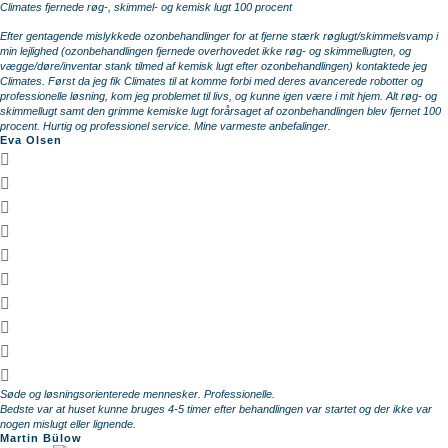
Climates fjernede røg-, skimmel- og kemisk lugt 100 procent
Efter gentagende mislykkede ozonbehandlinger for at fjerne stærk røglugt/skimmelsvamp i
min lejlighed (ozonbehandlingen fjernede overhovedet ikke røg- og skimmellugten, og
vægge/døre/inventar stank tilmed af kemisk lugt efter ozonbehandlingen) kontaktede jeg
Climates. Først da jeg fik Climates til at komme forbi med deres avancerede robotter og
professionelle løsning, kom jeg problemet til livs, og kunne igen være i mit hjem. Alt røg- og
skimmellugt samt den grimme kemiske lugt forårsaget af ozonbehandlingen blev fjernet 100
procent. Hurtig og professionel service. Mine varmeste anbefalinger.
Eva Olsen
Søde og løsningsorienterede mennesker. Professionelle.
Bedste var at huset kunne bruges 4-5 timer efter behandlingen var startet og der ikke var
nogen mislugt eller lignende.
Martin Bülow