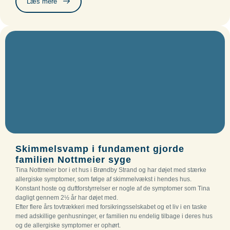
Læs mere
Skimmelsvamp i fundament gjorde
familien Nottmeier syge
Tina Nottmeier bor i et hus i Brøndby Strand og har døjet med stærke
allergiske symptomer, som følge af skimmelvækst i hendes hus.
Konstant hoste og duftforstyrrelser er nogle af de symptomer som Tina
dagligt gennem 2½ år har døjet med.
Efter flere års tovtrækkeri med forsikringsselskabet og et liv i en taske
med adskillige genhusninger, er familien nu endelig tilbage i deres hus
og de allergiske symptomer er ophørt.