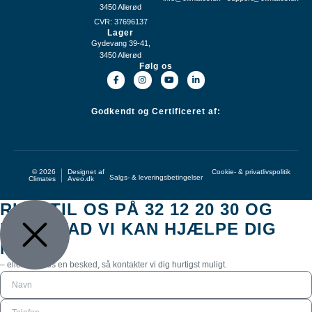
3450 Allerød
CVR: 37696137
Lager
Gydevang 39-41,
3450 Allerød
Følg os
Godkendt og Certificeret af:
© 2026
Designet af
Cookie- & privatlivspolitik
Salgs- & leveringsbetingelser
Climates
Aveo.dk
RING TIL OS PÅ 32 12 20 30 OG
HØR HVAD VI KAN HJÆLPE DIG
MED
– eller send os en besked, så kontakter vi dig hurtigst muligt.