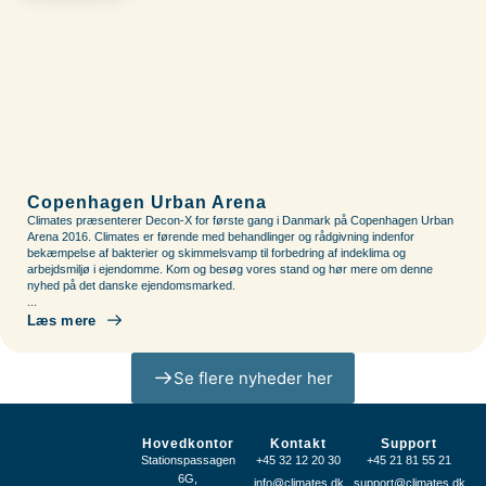
Copenhagen Urban Arena
Climates præsenterer Decon-X for første gang i Danmark på Copenhagen Urban
Arena 2016. Climates er førende med behandlinger og rådgivning indenfor
bekæmpelse af bakterier og skimmelsvamp til forbedring af indeklima og
arbejdsmiljø i ejendomme. Kom og besøg vores stand og hør mere om denne
nyhed på det danske ejendomsmarked.
...
Læs mere
Se flere nyheder her
Hovedkontor
Kontakt
Support
Stationspassagen
+45 32 12 20 30
+45 21 81 55 21
6G,
info@climates.dk
support@climates.dk