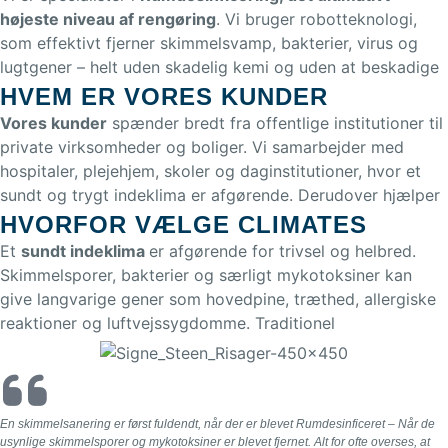
højeste niveau af rengøring
. Vi bruger robotteknologi,
som effektivt fjerner skimmelsvamp, bakterier, virus og
lugtgener – helt uden skadelig kemi og uden at beskadige
møbler, tekstiler eller elektronik. Behandlingen er både
HVEM ER VORES KUNDER
miljø- og sundhedssikker, og den er anbefalet af alle de
Vores kunder
spænder bredt fra offentlige institutioner til
førende indeklimarådgivere. En fuld behandling leverer en
private virksomheder og boliger. Vi samarbejder med
mikrobiologisk “nulstilling” med dokumenteret effektivitet
hospitaler, plejehjem, skoler og daginstitutioner, hvor et
(DS/EN 17272:2020) på blot 5 timer, og rummet kan
sundt og trygt indeklima er afgørende. Derudover hjælper
bruges umiddelbart efter behandlingen uden gener.
vi hoteller, kontormiljøer, produktionsvirksomheder og
HVORFOR VÆLGE CLIMATES
boligforeninger med at sikre rene, lugtfrie og hygiejniske
Et
sundt indeklima
er afgørende for trivsel og helbred.
omgivelser. Fælles for vores kunder er ønsket om en
Skimmelsporer, bakterier og særligt mykotoksiner kan
professionel, dokumenteret og bæredygtig løsning, der
give langvarige gener som hovedpine, træthed, allergiske
skaber trivsel og tryghed for medarbejdere, gæster og
reaktioner og luftvejssygdomme. Traditionel
brugere.
overfladedesinficering fjerner kun det, der kan nås med
klud eller spray – men efterlader ofte skjulte kilder i
hjørner, ventilationskanaler og bag inventar. Med Climates’
rumdesinficering behandles hele rummet på én gang, så
En skimmelsanering er først fuldendt, når der er blevet Rumdesinficeret – Når de
både luft, overflader, møbler, tekstiler og svært
usynlige skimmelsporer og mykotoksiner er blevet fjernet. Alt for ofte overses, at