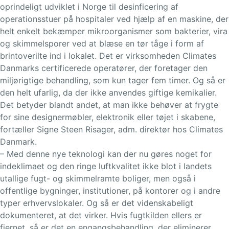
oprindeligt udviklet i Norge til desinficering af
operationsstuer på hospitaler ved hjælp af en maskine, der
helt enkelt bekæmper mikroorganismer som bakterier, vira
og skimmelsporer ved at blæse en tør tåge i form af
brintoverilte ind i lokalet. Det er virksomheden Climates
Danmarks certificerede operatører, der foretager den
miljørigtige behandling, som kun tager fem timer. Og så er
den helt ufarlig, da der ikke anvendes giftige kemikalier.
Det betyder blandt andet, at man ikke behøver at frygte
for sine designermøbler, elektronik eller tøjet i skabene,
fortæller Signe Steen Risager, adm. direktør hos Climates
Danmark.
– Med denne nye teknologi kan der nu gøres noget for
indeklimaet og den ringe luftkvalitet ikke blot i landets
utallige fugt- og skimmelramte boliger, men også i
offentlige bygninger, institutioner, på kontorer og i andre
typer erhvervslokaler. Og så er det videnskabeligt
dokumenteret, at det virker. Hvis fugtkilden ellers er
fjernet, så er det en engangsbehandling, der eliminerer