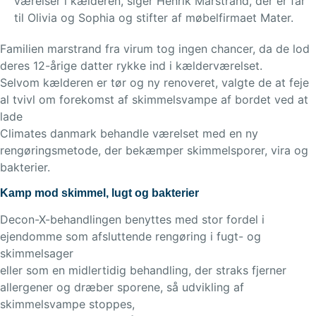
værelser i kælderen, siger Henrik Marstrand, der er far
til Olivia og Sophia og stifter af møbelfirmaet Mater.
Familien marstrand fra virum tog ingen chancer, da de lod
deres 12-årige datter rykke ind i kælderværelset.
Selvom kælderen er tør og ny renoveret, valgte de at feje
al tvivl om forekomst af skimmelsvampe af bordet ved at
lade
Climates danmark behandle værelset med en ny
rengøringsmetode, der bekæmper skimmelsporer, vira og
bakterier.
Kamp mod skimmel, lugt og bakterier
Decon-X-behandlingen benyttes med stor fordel i
ejendomme som afsluttende rengøring i fugt- og
skimmelsager
eller som en midlertidig behandling, der straks fjerner
allergener og dræber sporene, så udvikling af
skimmelsvampe stoppes,