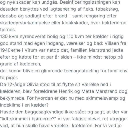
og nye skader kan undgås. Desinficeringsløsningen kan
desuden benyttes ved lugtsanering af f.eks. tobaksrøg,
dødsbo og sodlugt efter brand – samt rengøring efter
skadedyrsbekæmpelse eller kloakskader, hvor bakterierne
fjernes.
130 kvm nyrenoveret bolig og 110 kvm tør kælder i rigtig
god stand med egen indgang, værelser og bad: Villaen fra
1940’erne i Virum var netop det, familien Marstrand ledte
efter og købte for et par år siden – ikke mindst netop på
grund af kælderen,
der kunne blive en glimrende teenageafdeling for familiens
to piger.
Da 12-årige Olivia stod til at flytte sit værelse ned i
kælderen, blev forældrene Henrik og Mette Marstrand dog
bekymrede. For hvordan er det nu med skimmelsvamp og
indeklima i en kælder?
Havde den byggesagkyndige ikke stået og sagt, at der var
”lidt skimmel i hjørnerne?” Vi var faktisk blevet ret utrygge
ved, at hun skulle have værelse i kælderen. For vi ved jo