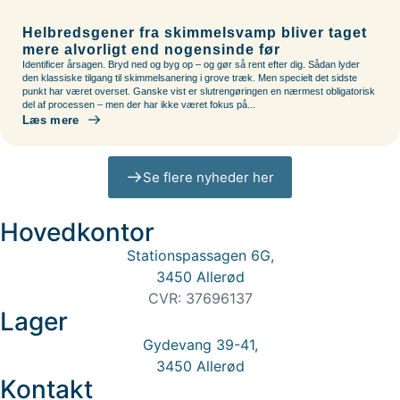
Helbredsgener fra skimmelsvamp bliver taget
mere alvorligt end nogensinde før
Identificer årsagen. Bryd ned og byg op – og gør så rent efter dig. Sådan lyder
den klassiske tilgang til skimmelsanering i grove træk. Men specielt det sidste
punkt har været overset. Ganske vist er slutrengøringen en nærmest obligatorisk
del af processen – men der har ikke været fokus på...
Læs mere
Se flere nyheder her
Hovedkontor
Stationspassagen 6G,
3450 Allerød
CVR: 37696137
Lager
Gydevang 39-41,
3450 Allerød
Kontakt